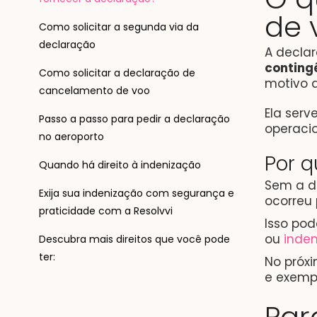
de 
Como solicitar a segunda via da
declaração
A decla
conting
Como solicitar a declaração de
motivo 
cancelamento de voo
Ela serv
Passo a passo para pedir a declaração
operacio
no aeroporto
Por 
Quando há direito à indenização
Sem a d
Exija sua indenização com segurança e
ocorreu 
praticidade com a Resolvvi
Isso pod
ou
inde
Descubra mais direitos que você pode
ter:
No próx
e exempl