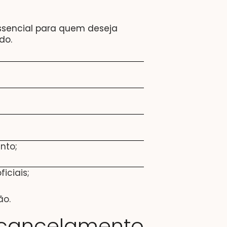
sencial para quem deseja
do.
nto;
iciais;
ão.
 cancelamento