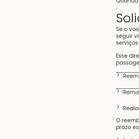
Quando o
Sol
Se o vo
seguir v
serviços
Esse dir
passagei
Reemb
Remar
Realo
O reemb
prazo es