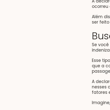
A decla
ocorreu
Além di
ser feit
Bus
Se você 
indeniza
Esse tip
que a c
passage
A decla
nesses c
fatores 
Imagine,