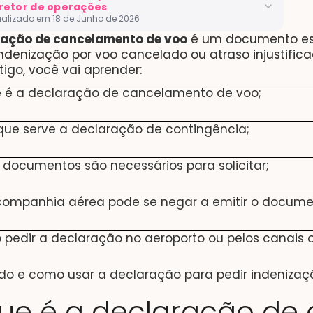
retor de operações
ualizado em 18 de Junho de 2026
ração de cancelamento de voo
é um documento es
ista com mais de 10 anos de experiência em direitos do
ndenização por voo cancelado ou atraso injustifica
or. Formado em Direito pela UNIFOR com extensão
tigo, você vai aprender:
ional pela Universitat de Barcelona. Atua desde 2017 como
 e Chief Operating Officer da Resolvvi, plataforma que
 é a declaração de cancelamento de voo;
iza o acesso à justiça para milhares de brasileiros.
que serve a declaração de contingência;
kedIn
Ver perfil no Jusbrasil
 documentos são necessários para solicitar;
O na Resolvvi · Advogado OAB/SP 424.232
Leitura:
12 min
companhia aérea pode se negar a emitir o docume
pedir a declaração no aeroporto ou pelos canais of
o e como usar a declaração para pedir indenizaç
ue é a declaração de