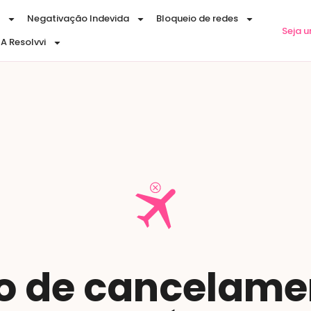
Negativação Indevida
Bloqueio de redes
Seja 
A Resolvvi
o de cancelamen