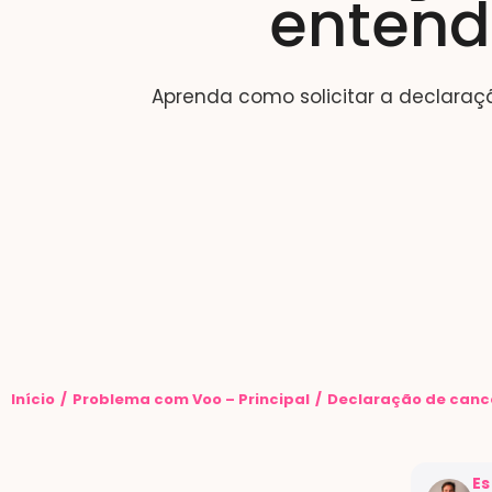
entend
Aprenda como solicitar a declaraç
Você está aqui:
Início
Problema com Voo – Principal
Declaração de cance
Es