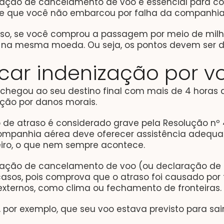
ração de cancelamento de voo é essencial para 
 e que você não embarcou por falha da companhia
sso, se você comprou a passagem por meio de milh
o na mesma moeda. Ou seja, os pontos devem ser d
car indenização por v
chegou ao seu destino final com mais de 4 horas de
ção por danos morais.
o de atraso é considerado grave pela Resolução n
ompanhia aérea deve oferecer assistência adequada
iro, o que nem sempre acontece.
ração de cancelamento de voo (ou declaração de c
asos, pois comprova que o atraso foi causado por
externos, como clima ou fechamento de fronteiras.
 por exemplo, que seu voo estava previsto para sair