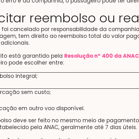
 erro é da companhia, o passageiro pode ter dire
icitar reembolso ou re
o foi cancelado por responsabilidade da companhia
iagem, tem direito ao reembolso total do valor pag
 adicionais.
eito está garantido pela
Resolução nº 400 da ANAC
ro pode escolher entre:
olso integral;
cação sem custo;
cação em outro voo disponível.
olso deve ser feito no mesmo meio de pagamento u
tabelecido pela ANAC, geralmente até 7 dias úteis.