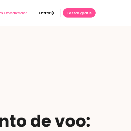
um Embaixador
Entrar
Testar grátis
to de voo: