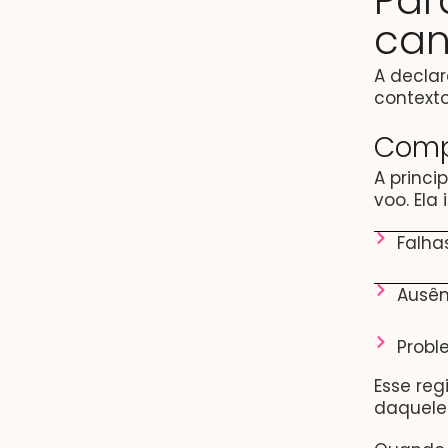
Par
can
A declar
contexto
Comp
A princi
voo. Ela
Falha
Ausên
Probl
Esse re
daqueles