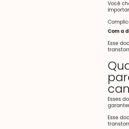
Você ch
importa
Complic
Com a d
Esse do
transto
Qua
par
can
Esses d
garantem
Esse do
transto