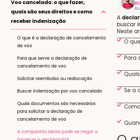
Voo cancelado: o que fazer,
Di
At
quais são seus direitos e como
A
decla
receber indenização
Especial
buscar i
consumid
Neste ar
internac
O que é a declaração de cancelamento
advogado
O que
de voo
democrat
Para 
Para que serve a declaração de
Ver Lin
cancelamento de voo
Quais
Cargo:
CO
Solicitar reembolso ou realocação
Se a 
Buscar indenização por voo cancelado
Quais documentos são necessários
Como 
para solicitar a declaração de
cancelamento de voo
Quand
A companhia aérea pode se negar a
O q
fornecer a declaração?