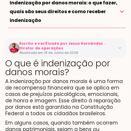
Indenização por danos morais: o que fazer,
quais são seus direitos e como receber
indenização
Escrito e verificado por Jesus Hernández
·
Diretor de operações
Atualizado em 18 de Junho de 2026
O que é indenização por
Especialista com mais de 10 anos de experiência em
danos morais?
direitos do consumidor. Formado em Direito pela UNIFOR
com extensão internacional pela Universitat de
A indenização por danos morais é uma forma
Barcelona. Atua desde 2017 como advogado e Chief
de recompensa financeira que se aplica em
Operating Officer da Resolvvi, plataforma que
casos de prejuízos psicológicos, emocionais,
democratiza o acesso à justiça para milhares de
de honra e imagem. Esse direito à reparação
brasileiros.
por danos está garantido na Constituição
Ver LinkedIn
Ver perfil no Jusbrasil
Federal a todos os cidadãos brasileiros.
Em alguns casos, quando também ocorrem
Cargo:
COO na Resolvvi · Advogado OAB/SP 424.232
danos patrimoniais, sejam a bens ou