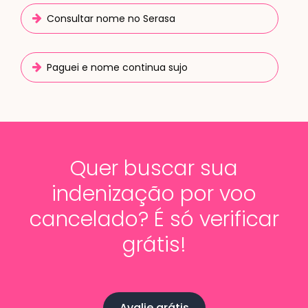
Consultar nome no Serasa
Paguei e nome continua sujo
Quer buscar sua
indenização por voo
cancelado? É só verificar
grátis!
Avalie grátis