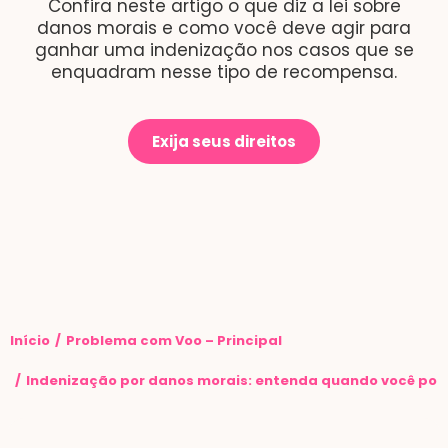
Confira neste artigo o que diz a lei sobre
danos morais e como você deve agir para
ganhar uma indenização nos casos que se
enquadram nesse tipo de recompensa.
Exija seus direitos
Você está aqui:
Início
Problema com Voo – Principal
Indenização por danos morais: entenda quando você pod