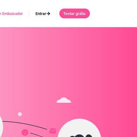
m Embaixador
Entrar
Testar grátis