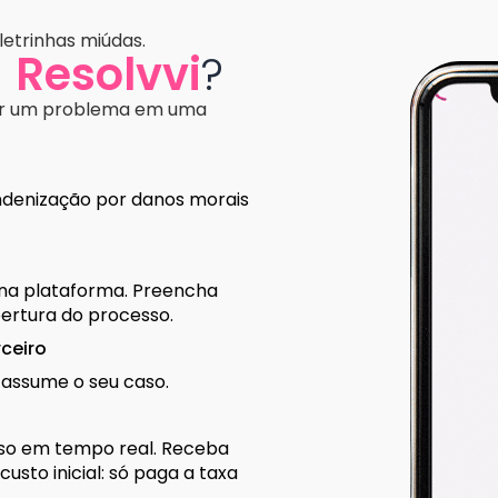
etrinhas miúdas.
a
Resolvvi
?
ar um problema em uma
indenização por danos morais
a plataforma. Preencha
bertura do processo.
ceiro
assume o seu caso.
o em tempo real. Receba
usto inicial: só paga a taxa