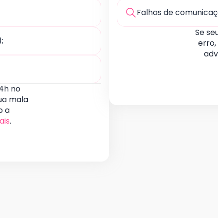
Falhas de comunica
Se se
;
erro,
adv
 4h no
sua mala
o a
ais
.