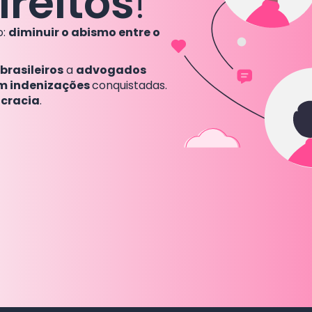
ireitos
!
o:
diminuir o abismo entre o
brasileiros
a
advogados
em indenizações
conquistadas.
ocracia
.