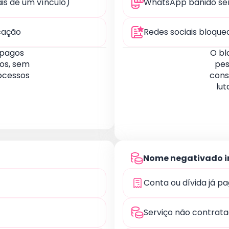
is de um vínculo)
WhatsApp banido se
ucação
Redes sociais bloqu
 pagos
O bl
os, sem
pes
rocessos
cons
lu
Nome negativado 
Conta ou dívida já p
Serviço não contrata