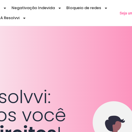
Negativação Indevida
Bloqueio de redes
Seja u
A Resolvvi
olvvi:
s você