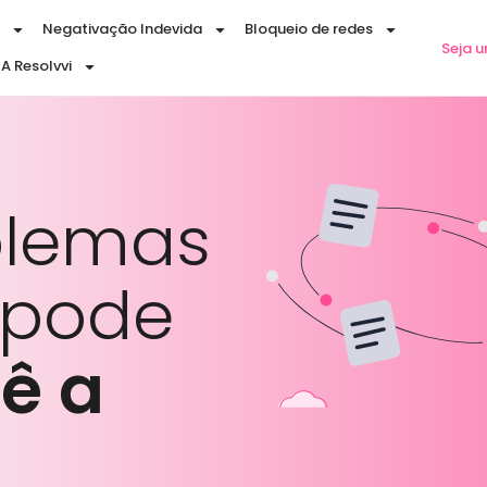
Negativação Indevida
Bloqueio de redes
Seja 
A Resolvvi
blemas
pode
ê a