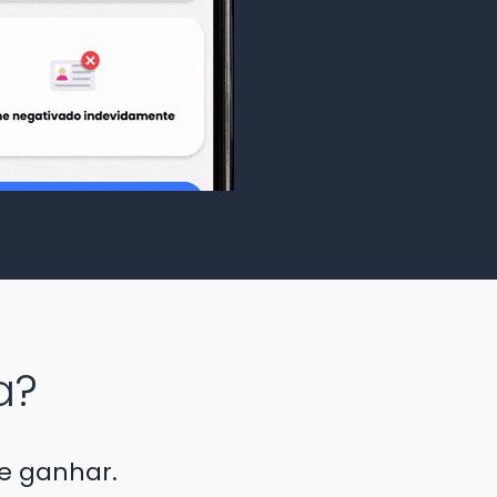
a?
se ganhar.