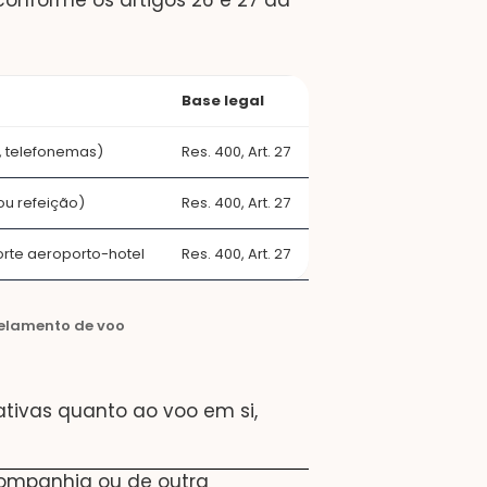
conforme os artigos 26 e 27 da
Base legal
, telefonemas)
Res. 400, Art. 27
ou refeição)
Res. 400, Art. 27
rte aeroporto-hotel
Res. 400, Art. 27
celamento de voo
ativas quanto ao voo em si,
ompanhia ou de outra