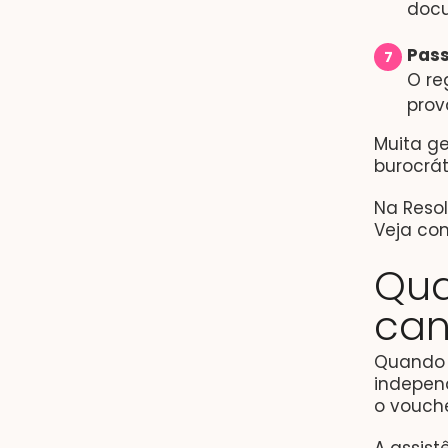
docu
Pass
O re
prov
Muita ge
burocrát
Na Resol
Veja com
Qua
can
Quando 
independ
o vouche