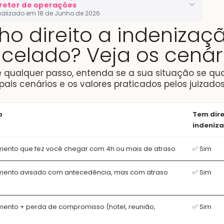
retor de operações
ualizado em 18 de Junho de 2026
ho direito a indenizaç
ista com mais de 10 anos de experiência em direitos do
or. Formado em Direito pela UNIFOR com extensão
celado? Veja os cenár
ional pela Universitat de Barcelona. Atua desde 2017 como
 e Chief Operating Officer da Resolvvi, plataforma que
 qualquer passo, entenda se a sua situação se qua
iza o acesso à justiça para milhares de brasileiros.
ipais cenários e os valores praticados pelos juizados
kedIn
Ver perfil no Jusbrasil
o
Tem dire
O na Resolvvi · Advogado OAB/SP 424.232
Leitura:
12 min
indeniz
ento que fez você chegar com 4h ou mais de atraso
✅ Sim
ento avisado com antecedência, mas com atraso
✅ Sim
ento + perda de compromisso (hotel, reunião,
✅ Sim