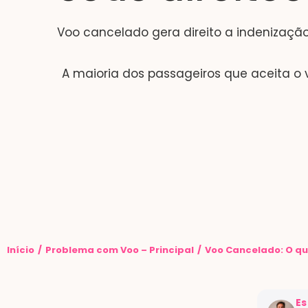
Voo cancelado gera direito a indenizaç
A maioria dos passageiros que aceita o
Você está aqui:
Início
Problema com Voo – Principal
Voo Cancelado: O que
Es