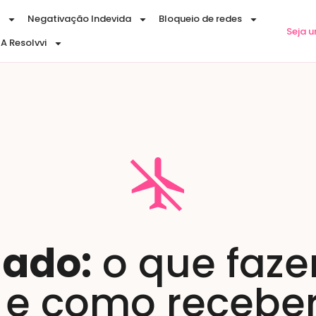
Negativação Indevida
Bloqueio de redes
Seja 
A Resolvvi
lado:
o que fazer
s e como recebe