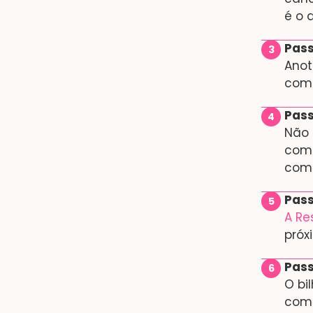
é o 
Pass
Anot
comu
Pass
Não 
comu
comp
Pass
A Re
próx
Pass
O bi
comp