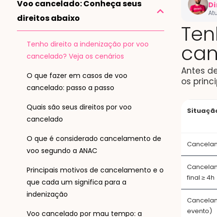
Voo cancelado: Conheça seus
Di
At
direitos abaixo
Ten
Especial
consumid
Tenho direito a indenização por voo
can
internac
cancelado? Veja os cenários
advogado
Antes de
democrat
O que fazer em casos de voo
os princ
cancelado: passo a passo
Ver Lin
Quais são seus direitos por voo
Situaçã
Cargo:
CO
cancelado​
O que é considerado cancelamento de
Cancelam
voo segundo a ANAC
Cancelam
Principais motivos de cancelamento e o
final ≥ 4h
que cada um significa para a
indenização
Cancelam
evento)
Voo cancelado por mau tempo: a