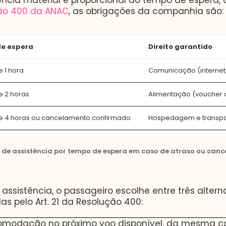
ência material é proporcional ao tempo de espera, 
ão 400 da ANAC
, as obrigações da companhia são:
e espera
Direito garantido
e 1 hora
Comunicação (internet
de 2 horas
Alimentação (voucher 
 de 4 horas ou cancelamento confirmado
Hospedagem e transpo
s de assistência por tempo de espera em caso de atraso ou can
assistência, o passageiro escolhe entre três altern
as pelo Art. 21 da Resolução 400:
modação no próximo voo disponível, da mesma c