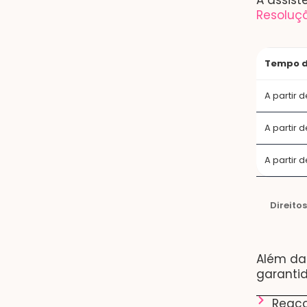
A assist
Resoluç
Tempo d
A partir d
A partir 
A partir
Direito
Além da 
garantid
Reaco