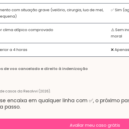
nto com situação grave (velório, cirurgia, lua de mel,
✅ Sim (a
pequena)
or clima atípico comprovado
⚠️ Sem i
moral
ferior a 4 horas
❌ Apenas
s de voo cancelado e direito à indenização
 de casos da Resolvvi (2026).
se encaixa em qualquer linha com ✅, o próximo pas
a passo.
Avaliar meu caso grátis