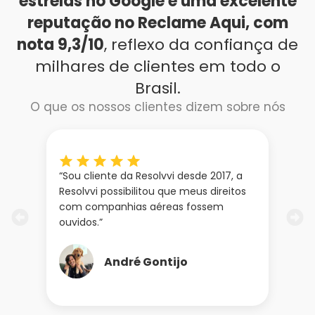
estrelas no Google e uma excelente
reputação no Reclame Aqui, com
nota 9,3/10
, reflexo da confiança de
milhares de clientes em todo o
Brasil.
O que os nossos clientes dizem sobre nós
o
“Sou cliente da Resolvvi desde 2017, a
“
Resolvvi possibilitou que meus direitos
j
com companhias aéreas fossem
u
ouvidos.”
t
André Gontijo