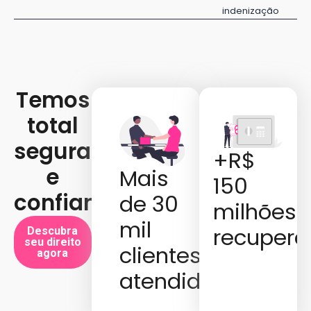
indenização
Temos
total
segurança
+R$
e
Mais
150
confiança:
de 30
milhões
mil
recupera
Descubra
seu direito
clientes
agora
atendidos