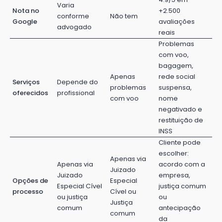
Varia
Nota no
+2.500
conforme
Não tem
Google
avaliações
advogado
reais
Problemas
com voo,
bagagem,
Apenas
rede social
Serviços
Depende do
problemas
suspensa,
oferecidos
profissional
com voo
nome
negativado e
restituição de
INSS
Cliente pode
escolher:
Apenas via
Apenas via
acordo com a
Juizado
Juizado
empresa,
Opções de
Especial
Especial Cível
justiça comum
processo
Cível ou
ou justiça
ou
Justiça
comum
antecipação
comum
da