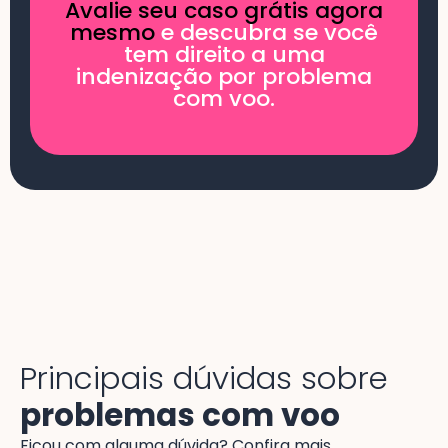
Avalie seu caso grátis agora
mesmo
e descubra se você
tem direito a uma
indenização por problema
com voo.
Principais dúvidas sobre
problemas com voo
Ficou com alguma dúvida? Confira mais