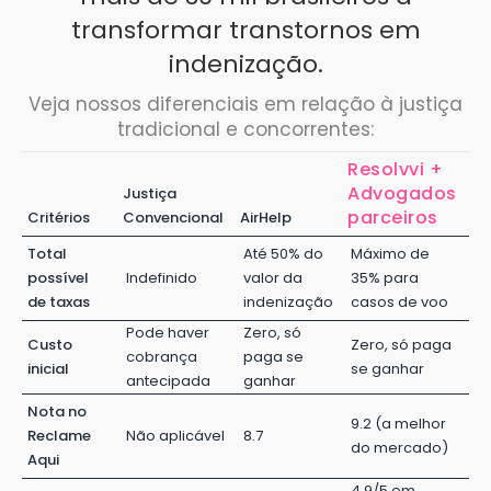
transformar transtornos em
indenização.
Veja nossos diferenciais em relação à justiça
tradicional e concorrentes:
Resolvvi +
Advogados
Justiça
parceiros
Critérios
Convencional
AirHelp
Total
Até 50% do
Máximo de
possível
Indefinido
valor da
35% para
de taxas
indenização
casos de voo
Pode haver
Zero, só
Custo
Zero, só paga
cobrança
paga se
inicial
se ganhar
antecipada
ganhar
Nota no
9.2 (a melhor
Reclame
Não aplicável
8.7
do mercado)
Aqui
4.9/5 em