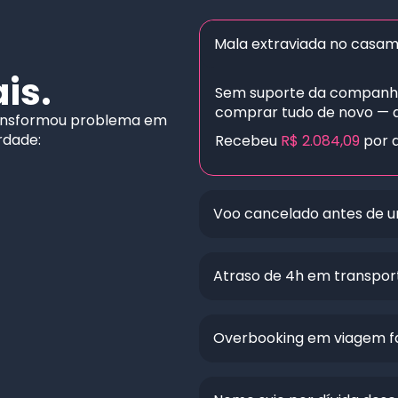
Mala extraviada no casa
is.
Sem suporte da companhia
comprar tudo de novo — at
transformou problema em
rdade:
Recebeu
R$ 2.084,09
por d
Voo cancelado antes de u
Atraso de 4h em transpor
Overbooking em viagem fa