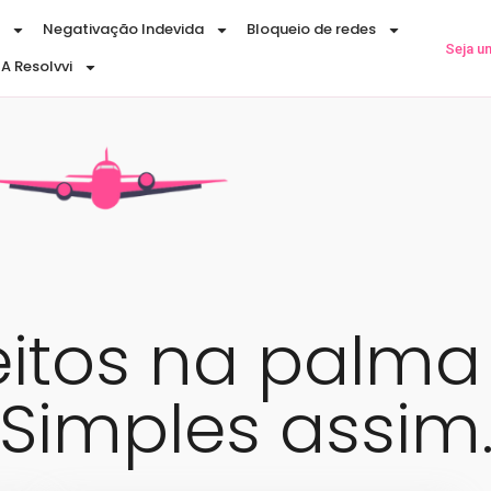
Negativação Indevida
Bloqueio de redes
Seja u
A Resolvvi
eitos na palm
Simples assim