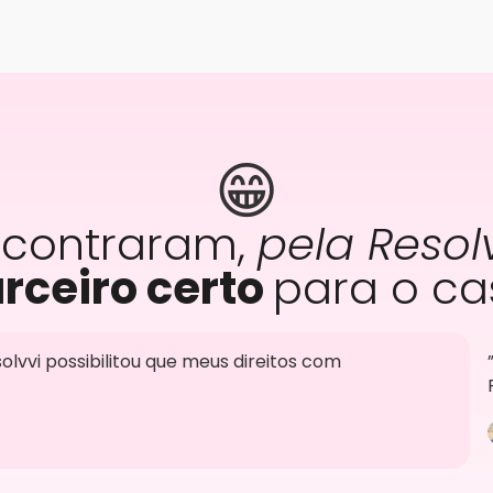
😁
ncontraram,
pela Resol
rceiro certo
para o ca
solvvi possibilitou que meus direitos com