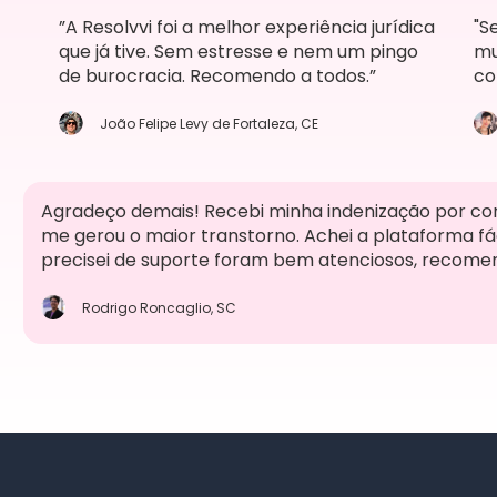
”A Resolvvi foi a melhor experiência jurídica
"S
que já tive. Sem estresse e nem um pingo
mu
de burocracia. Recomendo a todos.”
co
João Felipe Levy de Fortaleza, CE
Agradeço demais! Recebi minha indenização por c
me gerou o maior transtorno. Achei a plataforma fácil
precisei de suporte foram bem atenciosos, recome
Rodrigo Roncaglio, SC