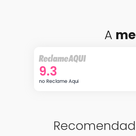
A
me
9.3
no Reclame Aqui
Recomendado 