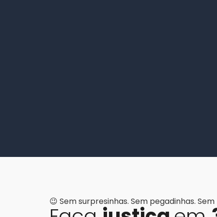
😉 Sem surpresinhas. Sem pegadinhas. Sem l
Faça
justiça
em