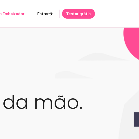
m Embaixador
Entrar
Testar grátis
a da mão.
.