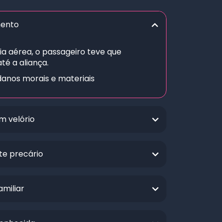
mento
 aérea, o passageiro teve que
é a aliança.
anos morais e materiais
m velório
te precário
miliar