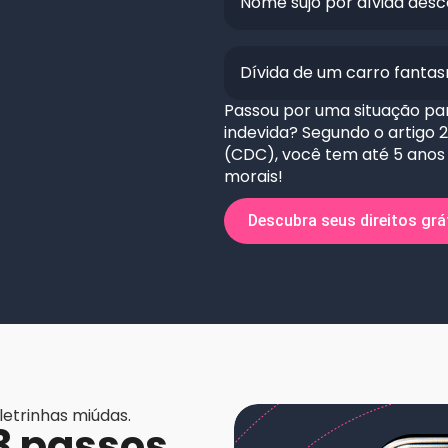
Nome sujo por dívida des
Dívida de um carro fanta
Passou por uma situação pa
indevida? Segundo o artigo
(CDC), você tem até 5 anos 
morais!
Descubra seus direitos grá
etrinhas miúdas.
3 passos